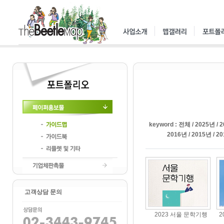
페이퍼홍보물
keyword :
전체
/
2025년
/
2
2016년
/
2015년
/
20
가이드맵
가이드북
리플렛및기타
기업체판촉물
고객상담 문의
2023 서울 문학기행
2