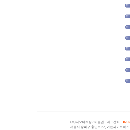
(주)지오마케팅 / 비틀맵
대표전화 :
02-3
서울시 송파구 충민로 52, 가든파이브웍스 A