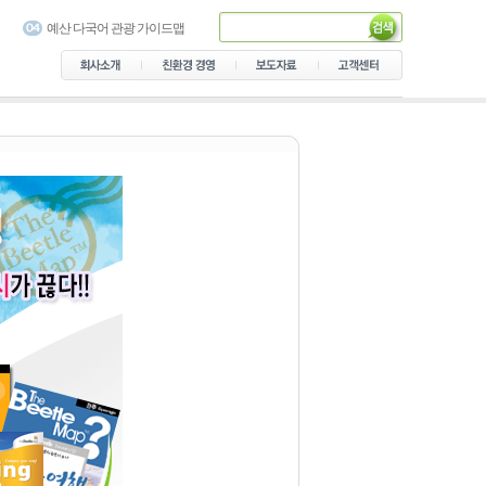
서대문구 가이드맵
예산 다국어 관광 가이드맵
용산가족공원 다국어 안내지
도
음성군 관광안내지도 제작
의정부 숲길 안내지도
가락골 골목형 상점가 안내지
도
남산공원 다국어 가이드맵
설악산국립공원 탐방안내 지
도
서초 가이드북