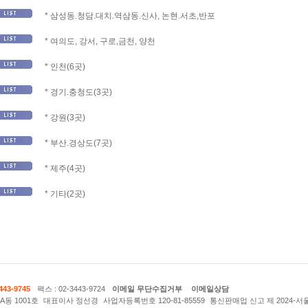
* 삼성동.청담.대치.역삼동.신사, 논현.서초,반포
* 여의도, 강서, 구로,금천, 양천
* 인천(6곳)
* 경기.충청도(3곳)
* 강원(3곳)
* 부산.경상도(7곳)
* 제주(4곳)
* 기타(2곳)
443-9745
팩스 : 02-3443-9724
이메일 무단수집거부
이메일상담
동 1001호
대표이사 정선경
사업자등록번호 120-81-85559
통신판매업 신고 제 2024-서