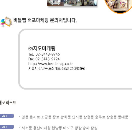
용 넣어야 함
* 명동.을지로.소공동.종로.광화문.인사동.삼청동.충무로.장충동.동대문
* 서소문.용산이태원.한남동.마포구.광장.송파.잠실