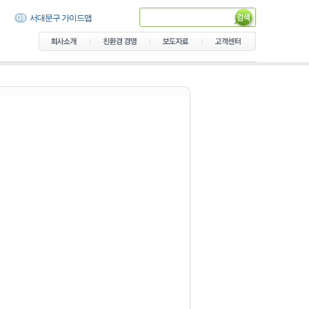
서대문구 가이드맵
예산 다국어 관광 가이드맵
용산가족공원 다국어 안내지
도
음성군 관광안내지도 제작
의정부 숲길 안내지도
가락골 골목형 상점가 안내지
도
남산공원 다국어 가이드맵
설악산국립공원 탐방안내 지
도
서초 가이드북