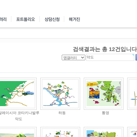
검색결과는 총
12
건입니다
말레이시아 코타키나발루
하동
통영
약도