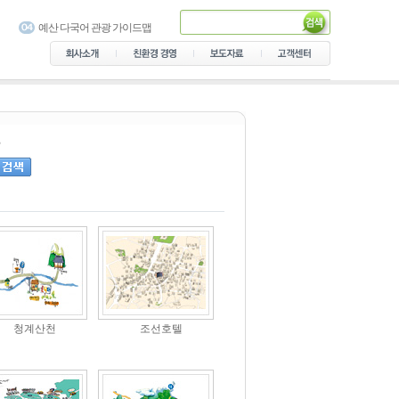
서대문구 가이드맵
예산 다국어 관광 가이드맵
용산가족공원 다국어 안내지
도
음성군 관광안내지도 제작
의정부 숲길 안내지도
가락골 골목형 상점가 안내지
도
남산공원 다국어 가이드맵
설악산국립공원 탐방안내 지
도
서초 가이드북
청계산천
조선호텔