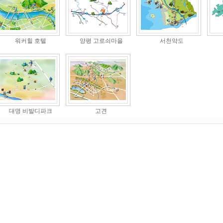
워커힐 호텔
양평 고로쇠마을
서천약도
대명 비발디파크
고견