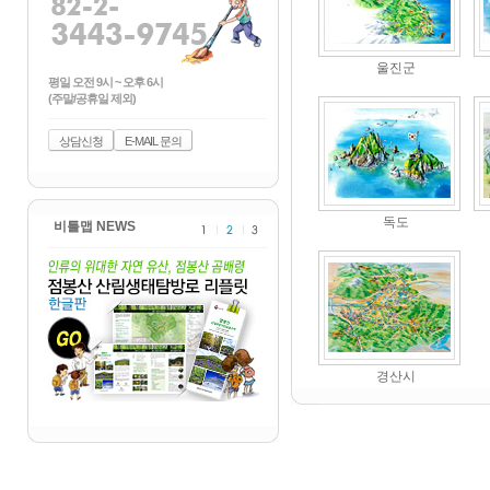
울진군
평일 오전 9시 ~ 오후 6시
(주말/공휴일 제외)
상담신청
E-MAIL 문의
독도
비틀맵 NEWS
경산시