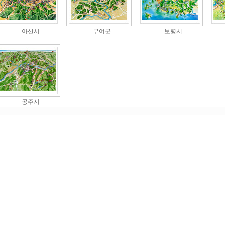
아산시
부여군
보령시
공주시