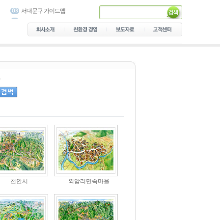
서대문구 가이드맵
예산 다국어 관광 가이드맵
용산가족공원 다국어 안내지
도
음성군 관광안내지도 제작
의정부 숲길 안내지도
가락골 골목형 상점가 안내지
도
남산공원 다국어 가이드맵
설악산국립공원 탐방안내 지
도
서초 가이드북
천안시
외암리민속마을