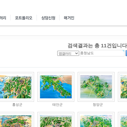
검색결과는 총
11
건입니다
홍성군
태안군
청양군