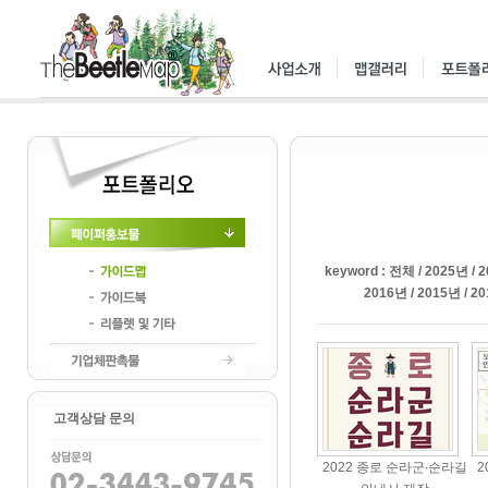
페이퍼홍보물
keyword :
전체
/
2025년
/
2
2016년
/
2015년
/
20
가이드맵
가이드북
리플렛및기타
기업체판촉물
고객상담 문의
2022 종로 순라군∙순라길
2