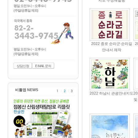
지도 수정재발행
평일 오전 9시 ~ 오후 6시
(주말/공휴일 제외)
2022 종로 순라군∙순라길
2
평일 오전 9시 ~ 오후 6시
안내서 제작
(주말/공휴일 제외)
상담신청
E-MAIL 문의
비틀맵 NEWS
2022 하남시 관광안내지도
2
및