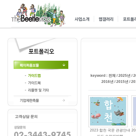
페이퍼홍보물
keyword :
전체
/
2025년
/
2
2016년
/
2015년
/
20
가이드맵
가이드북
리플렛및기타
기업체판촉물
고객상담 문의
2023 합천 국문 관광안내
2